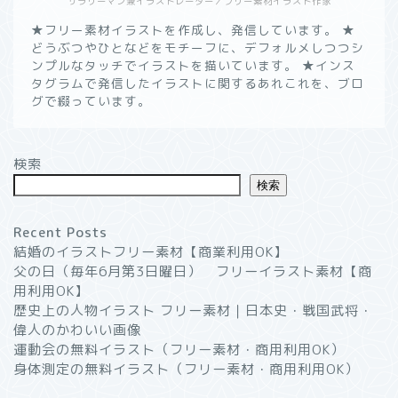
サラリーマン兼イラストレーター／フリー素材イラスト作家
★フリー素材イラストを作成し、発信しています。 ★
どうぶつやひとなどをモチーフに、デフォルメしつつシ
ンプルなタッチでイラストを描いています。 ★インス
タグラムで発信したイラストに関するあれこれを、ブロ
グで綴っています。
ようこそ！”いつかのノー
ト”へ
検索
検索
無料イラスト素材一覧┃商
用利用OK
Recent Posts
結婚のイラストフリー素材【商業利用OK】
父の日（毎年6月第3日曜日） フリーイラスト素材【商
イラストブログ
用利用OK】
歴史上の人物イラスト フリー素材｜日本史・戦国武将・
プライバシーポリシー
偉人のかわいい画像
運動会の無料イラスト（フリー素材・商用利用OK）
身体測定の無料イラスト（フリー素材・商用利用OK）