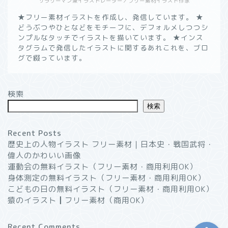
サラリーマン兼イラストレーター／フリー素材イラスト作家
★フリー素材イラストを作成し、発信しています。 ★
どうぶつやひとなどをモチーフに、デフォルメしつつシ
ンプルなタッチでイラストを描いています。 ★インス
タグラムで発信したイラストに関するあれこれを、ブロ
グで綴っています。
ようこそ！”いつかのノー
ト”へ
検索
検索
無料イラスト素材一覧┃商
用利用OK
Recent Posts
歴史上の人物イラスト フリー素材｜日本史・戦国武将・
イラストブログ
偉人のかわいい画像
運動会の無料イラスト（フリー素材・商用利用OK）
プライバシーポリシー
身体測定の無料イラスト（フリー素材・商用利用OK）
こどもの日の無料イラスト（フリー素材・商用利用OK）
猿のイラスト┃フリー素材（商用OK）
Recent Comments