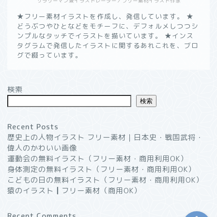
サラリーマン兼イラストレーター／フリー素材イラスト作家
★フリー素材イラストを作成し、発信しています。 ★
どうぶつやひとなどをモチーフに、デフォルメしつつシ
ンプルなタッチでイラストを描いています。 ★インス
タグラムで発信したイラストに関するあれこれを、ブロ
グで綴っています。
ようこそ！”いつかのノー
ト”へ
検索
検索
無料イラスト素材一覧┃商
用利用OK
Recent Posts
歴史上の人物イラスト フリー素材｜日本史・戦国武将・
イラストブログ
偉人のかわいい画像
運動会の無料イラスト（フリー素材・商用利用OK）
プライバシーポリシー
身体測定の無料イラスト（フリー素材・商用利用OK）
こどもの日の無料イラスト（フリー素材・商用利用OK）
猿のイラスト┃フリー素材（商用OK）
Recent Comments