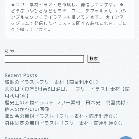
★フリー素材イラストを作成し、発信しています。 ★
どうぶつやひとなどをモチーフに、デフォルメしつつシ
ンプルなタッチでイラストを描いています。 ★インス
タグラムで発信したイラストに関するあれこれを、ブロ
グで綴っています。
ようこそ！”いつかのノー
ト”へ
検索
検索
無料イラスト素材一覧┃商
用利用OK
Recent Posts
結婚のイラストフリー素材【商業利用OK】
父の日（毎年6月第3日曜日） フリーイラスト素材【商
イラストブログ
用利用OK】
歴史上の人物イラスト フリー素材｜日本史・戦国武将・
プライバシーポリシー
偉人のかわいい画像
運動会の無料イラスト（フリー素材・商用利用OK）
身体測定の無料イラスト（フリー素材・商用利用OK）