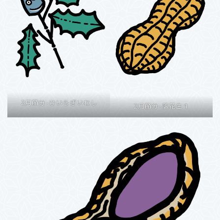
2月節分-ひいらぎいわし
2月節分-落花生１