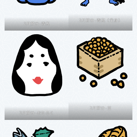
2月節分-青鬼（全身）
2月節分-青鬼
2月節分-豆
2月節分-おたふく