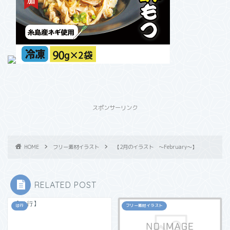
スポンサーリンク
HOME
フリー素材イラスト
【2月のイラスト ～February～】
RELATED POST
【は行】
は行
フリー素材イラスト