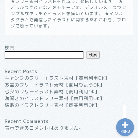
★フリー素材イラストを作成し、発信しています。 ★
どうぶつやひとなどをモチーフに、デフォルメしつつシ
ンプルなタッチでイラストを描いています。 ★インス
タグラムで発信したイラストに関するあれこれを、ブロ
グで綴っています。
ようこそ！”いつかのノー
ト”へ
検索
無料イラスト素材一覧┃商
検索
用利用OK
Recent Posts
イラストブログ
キャンプのフリーイラスト素材【商用利用OK】
お盆のフリーイラスト素材【商用りようOK】
プライバシーポリシー
七夕のフリーイラスト素材【商用利用OK】
海開きのイラストフリー素材【商用利用OK】
結婚のイラストフリー素材【商業利用OK】
Recent Comments
表示できるコメントはありません。
MENU