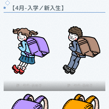
【4月-入学／新入生】
新一年生-女の子
新一年生-男の子