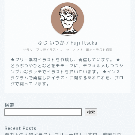
ふじ いつか / Fuji Itsuka
サラリーマン兼イラストレーター／フリー素材イラスト作家
★フリー素材イラストを作成し、発信しています。 ★
どうぶつやひとなどをモチーフに、デフォルメしつつシ
ンプルなタッチでイラストを描いています。 ★インス
タグラムで発信したイラストに関するあれこれを、ブロ
グで綴っています。
ようこそ！”いつかのノー
ト”へ
検索
検索
無料イラスト素材一覧┃商
用利用OK
Recent Posts
歴史上の人物イラスト フリー素材｜日本史・戦国武将・